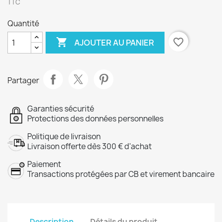
TTC
Quantité

favorite_border
AJOUTER AU PANIER
Partager
Garanties sécurité
Protections des données personnelles
Politique de livraison
Livraison offerte dès 300 € d'achat
Paiement
Transactions protégées par CB et virement bancaire
Description
Détails du produit