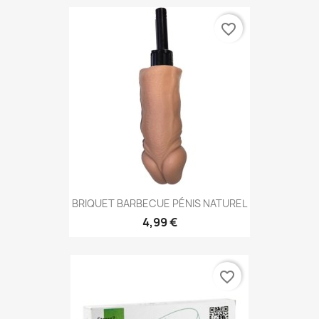
favorite_border
BRIQUET BARBECUE PÉNIS NATUREL
4,99 €
favorite_border