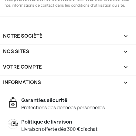
nos informations de contact dans les conditions d'utilisation du site.
NOTRE SOCIÉTÉ

NOS SITES

VOTRE COMPTE

INFORMATIONS
keyboard_arrow_down
Garanties sécurité
Protections des données personnelles
Politique de livraison
Livraison offerte dès 300 € d'achat