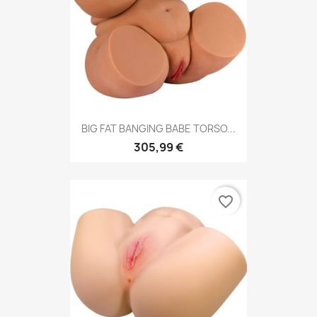
BIG FAT BANGING BABE TORSO...
305,99 €
favorite_border