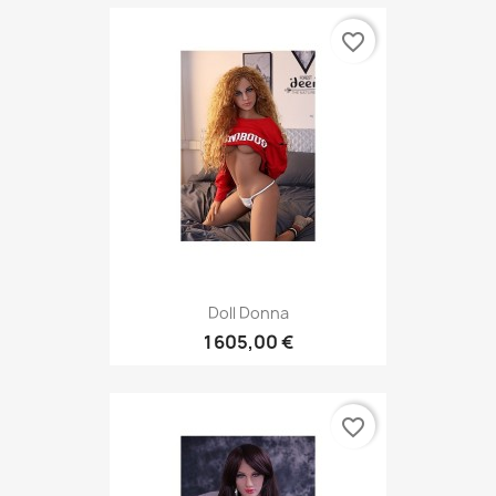
favorite_border
Doll Donna
1 605,00 €
favorite_border