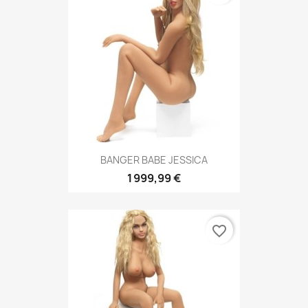
BANGER BABE JESSICA
1 999,99 €
favorite_border