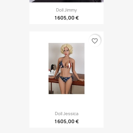
Doll Jimmy
1 605,00 €
favorite_border
Doll Jessica
1 605,00 €