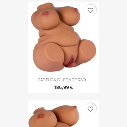
favorite_border
FAT FUCK QUEEN TORSO...
186,99 €
favorite_border