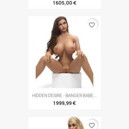
1 605,00 €
favorite_border
HIDDEN DESIRE - BANGER BABE...
1 999,99 €
favorite_border