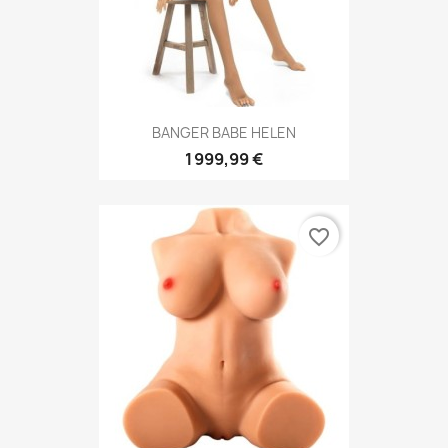
BANGER BABE HELEN
1 999,99 €
favorite_border