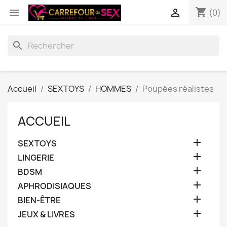
shopping_cart


(0)
search
Accueil
SEXTOYS
HOMMES
Poupées réalistes
ACCUEIL

SEXTOYS

LINGERIE

BDSM

APHRODISIAQUES

BIEN-ÊTRE

JEUX & LIVRES