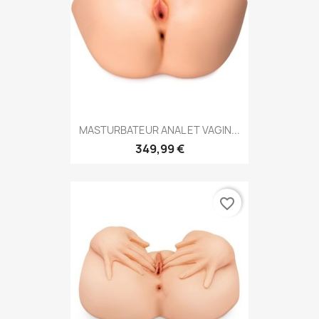
MASTURBATEUR ANAL ET VAGIN...
349,99 €
favorite_border