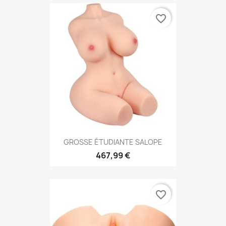
favorite_border
GROSSE ÉTUDIANTE SALOPE
467,99 €
favorite_border