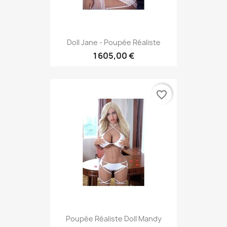
Doll Jane - Poupée Réaliste
1 605,00 €
favorite_border
Poupée Réaliste Doll Mandy