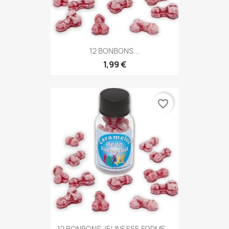
12 BONBONS...
1,99 €
favorite_border
12 BONBONS JEUNESSE FORME...