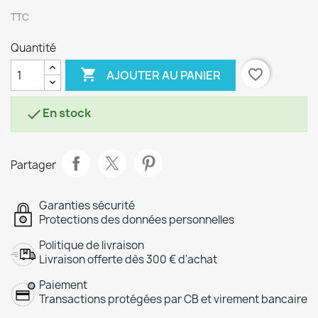
TTC
Quantité

favorite_border
AJOUTER AU PANIER
En stock

Partager
Garanties sécurité
Protections des données personnelles
Politique de livraison
Livraison offerte dès 300 € d'achat
Paiement
Transactions protégées par CB et virement bancaire