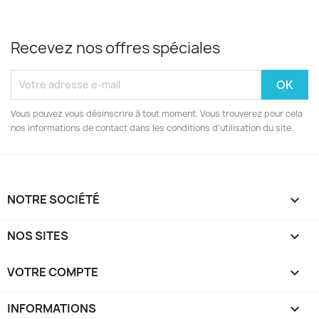
Recevez nos offres spéciales
Vous pouvez vous désinscrire à tout moment. Vous trouverez pour cela
nos informations de contact dans les conditions d'utilisation du site.
NOTRE SOCIÉTÉ

NOS SITES

VOTRE COMPTE

INFORMATIONS
keyboard_arrow_down