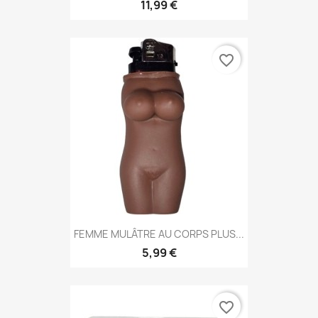
11,99 €
favorite_border
FEMME MULÂTRE AU CORPS PLUS...
5,99 €
favorite_border