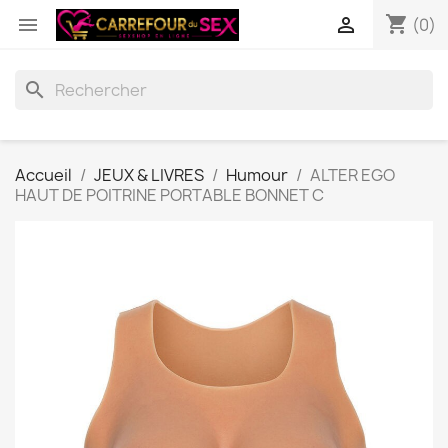
shopping_cart


(0)
search
Accueil
JEUX & LIVRES
Humour
ALTER EGO
HAUT DE POITRINE PORTABLE BONNET C