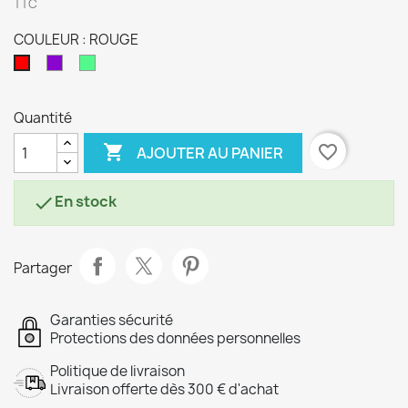
TTC
COULEUR : ROUGE
VIOLET
MENTHE
ROUGE
Quantité

favorite_border
AJOUTER AU PANIER
En stock

Partager
Garanties sécurité
Protections des données personnelles
Politique de livraison
Livraison offerte dès 300 € d'achat