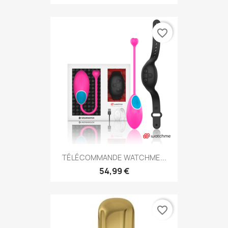
favorite_border
TÉLÉCOMMANDE WATCHME...
54,99 €
favorite_border