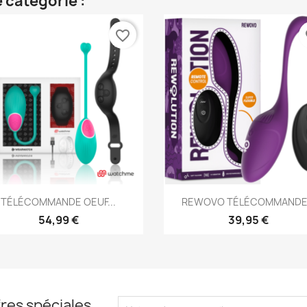
 catégorie :
favorite_border
fa
Aperçu rapide
Aperçu rapide


TÉLÉCOMMANDE OEUF...
REWOVO TÉLÉCOMMANDE.
54,99 €
39,95 €
res spéciales