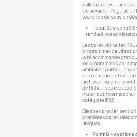
balles rituelles, car ell
vie sexuelle ! Déguisé en 
tourbillon de passion dés
Il peut être contrôlé
rendant vos expérience
Les balles vibrantes Rit
programmes de vibrations 
la télécommande pratique
les programmes par simpl
ambiance particulière, v
votre amoureux ! Que ce so
au travail ou simplement 
de Rithaul votre quotidie
matériau imperméable, il p
catégorie IPX5.
Elles se caractérisent pri
premières balles téléco
uniques.
Point G + système d