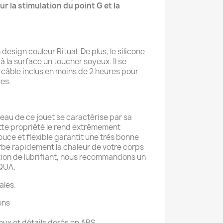
 la stimulation du point G et la
esign couleur Ritual. De plus, le silicone
 la surface un toucher soyeux. Il se
 câble inclus en moins de 2 heures pour
res.
peau de ce jouet se caractérise par sa
tte propriété le rend extrêmement
uce et flexible garantit une très bonne
sorbe rapidement la chaleur de votre corps
isation de lubrifiant, nous recommandons un
AQUA.
ales.
ons
eux et détails dorés en ABS