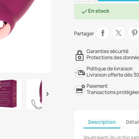
En stock

Partager
Garanties sécurité
Protections des donnée
Politique de livraison
Livraison offerte dès 3
Paiement
Transactions protégées

Description
Détai
Voudraient-ils un trio sa