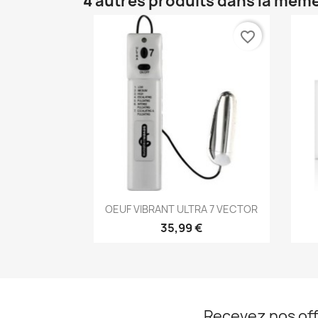
4 autres produits dans la même
favorite_border
Aperçu rapide

OEUF VIBRANT ULTRA 7 VECTOR
35,99 €
Recevez nos off