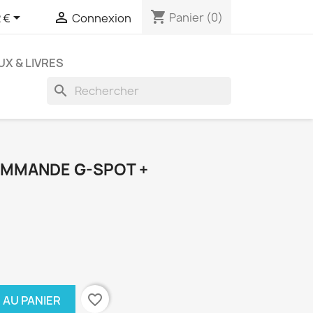
shopping_cart


Panier
(0)
 €
Connexion
UX & LIVRES
search
OMMANDE G-SPOT +
favorite_border
 AU PANIER