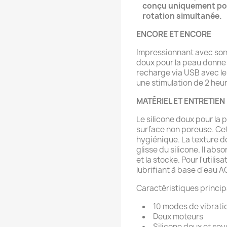
conçu uniquement pour
rotation simultanée.
ENCORE ET ENCORE
Impressionnant avec son d
doux pour la peau donne à
recharge via USB avec le
une stimulation de 2 heu
MATÉRIEL ET ENTRETIEN
Le silicone doux pour la 
surface non poreuse. Ce
hygiénique. La texture do
glisse du silicone. Il ab
et la stocke. Pour l'util
lubrifiant à base d'eau 
Caractéristiques princip
10 modes de vibrati
Deux moteurs
Silicone doux et soy