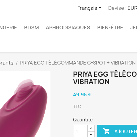

Français
Devise :
EUR
INGERIE
BDSM
APHRODISIAQUES
BIEN-ÊTRE
JE
brants
PRIYA EGG TÉLÉCOMMANDE G-SPOT + VIBRATION
PRIYA EGG TÉLÉC
VIBRATION
49,95 €
TTC
Quantité

AJOUTER