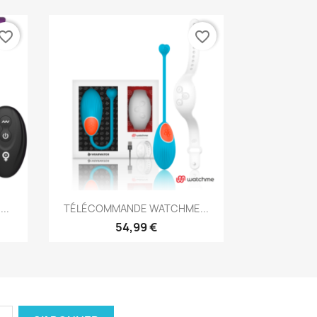
vorite_border
favorite_border
Aperçu rapide

..
TÉLÉCOMMANDE WATCHME...
54,99 €