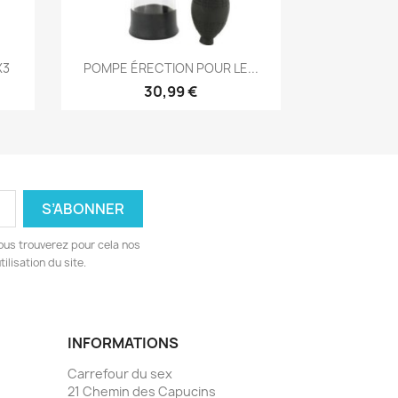
Aperçu rapide

X3
POMPE ÉRECTION POUR LE...
30,99 €
ous trouverez pour cela nos
ilisation du site.
INFORMATIONS
Carrefour du sex
21 Chemin des Capucins