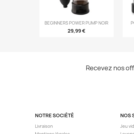
Aperçu rapide

BEGINNERS POWER PUMP NOIR
P
29,99 €
Recevez nos off
NOTRE SOCIÉTÉ
NOS 
Livraison
Jeu vi
Mentions légales
Loven