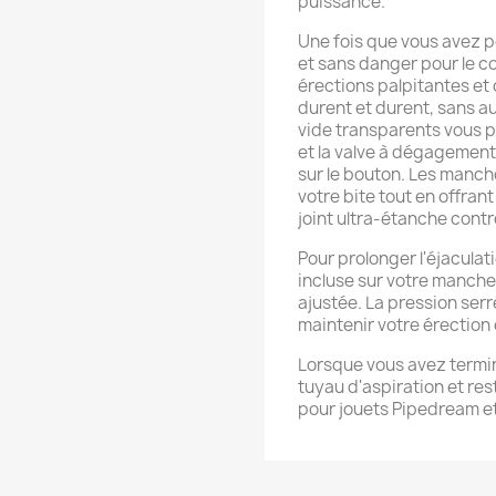
puissance.
Une fois que vous avez p
et sans danger pour le 
érections palpitantes et
durent et durent, sans a
vide transparents vous p
et la valve à dégagement
sur le bouton. Les manch
votre bite tout en offran
joint ultra-étanche contr
Pour prolonger l'éjaculati
incluse sur votre manche 
ajustée. La pression serr
maintenir votre érection e
Lorsque vous avez termi
tuyau d'aspiration et re
pour jouets Pipedream et