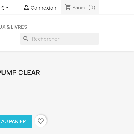
shopping_cart


Panier
(0)
 €
Connexion
UX & LIVRES
search
PUMP CLEAR
favorite_border
 AU PANIER