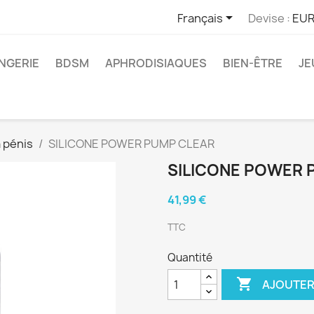

Français
Devise :
EUR
INGERIE
BDSM
APHRODISIAQUES
BIEN-ÊTRE
JE
 pénis
SILICONE POWER PUMP CLEAR
SILICONE POWER 
41,99 €
TTC
Quantité

AJOUTER