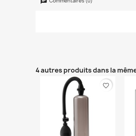
Commentaires (0)
4 autres produits dans la même
favorite_border