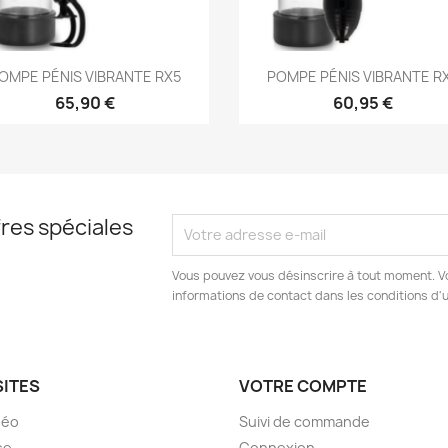
Aperçu rapide
Aperçu rapide


OMPE PÉNIS VIBRANTE RX5
POMPE PÉNIS VIBRANTE R
65,90 €
60,95 €
res spéciales
Vous pouvez vous désinscrire à tout moment. V
informations de contact dans les conditions d'ut
SITES
VOTRE COMPTE
déo
Suivi de commande
se
Connexion