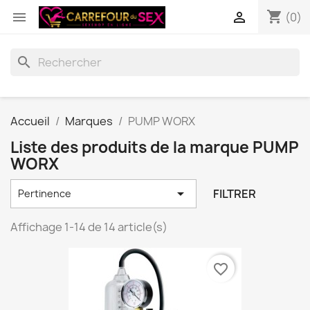
shopping_cart


(0)
search
Accueil
Marques
PUMP WORX
Liste des produits de la marque PUMP
WORX

FILTRER
Pertinence
Affichage 1-14 de 14 article(s)
favorite_border