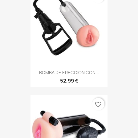
BOMBA DE ERECCION CON...
52,99 €
favorite_border