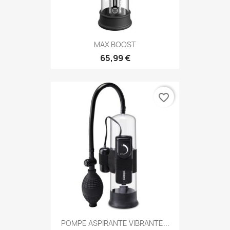
MAX BOOST
65,99 €
favorite_border
POMPE ASPIRANTE VIBRANTE...