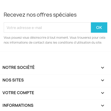
Recevez nos offres spéciales
Vous pouvez vous désinscrire à tout moment. Vous trouverez pour cela
nos informations de contact dans les conditions d'utilisation du site.
NOTRE SOCIÉTÉ

NOS SITES

VOTRE COMPTE

INFORMATIONS
keyboard_arrow_down