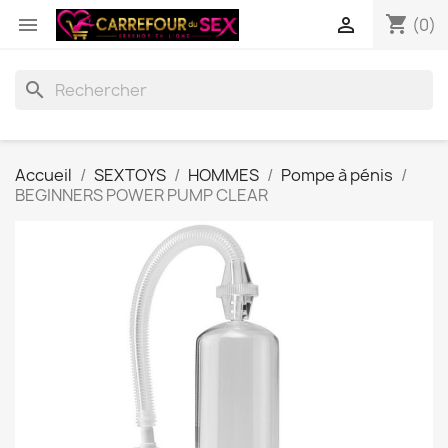
shopping_cart


(0)
search
Accueil
SEXTOYS
HOMMES
Pompe à pénis
BEGINNERS POWER PUMP CLEAR