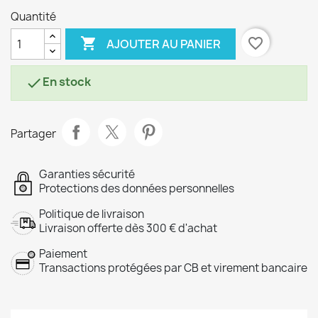
Quantité

favorite_border
AJOUTER AU PANIER
En stock

Partager
Garanties sécurité
Protections des données personnelles
Politique de livraison
Livraison offerte dès 300 € d'achat
Paiement
Transactions protégées par CB et virement bancaire