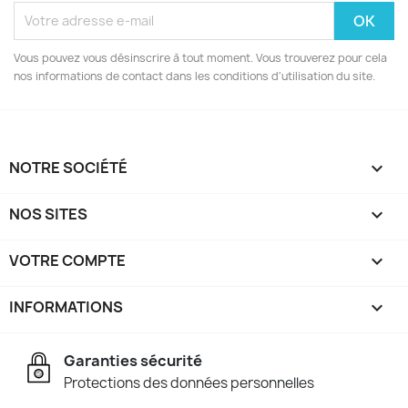
Vous pouvez vous désinscrire à tout moment. Vous trouverez pour cela
nos informations de contact dans les conditions d'utilisation du site.
NOTRE SOCIÉTÉ

NOS SITES

VOTRE COMPTE

INFORMATIONS
keyboard_arrow_down
Garanties sécurité
Protections des données personnelles