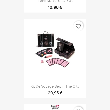
TANTRIC SEX CARDS
10,90 €
favorite_border
Kit De Voyage Sex In The City
29,95 €