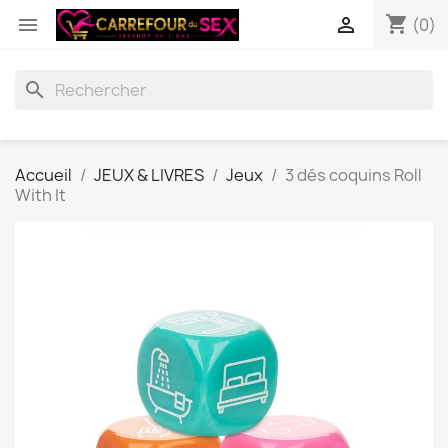
shopping_cart


(0)
search
Accueil
JEUX & LIVRES
Jeux
3 dés coquins Roll
With It