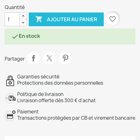
Quantité

favorite_border
AJOUTER AU PANIER
En stock

Partager
Garanties sécurité
Protections des données personnelles
Politique de livraison
Livraison offerte dès 300 € d'achat
Paiement
Transactions protégées par CB et virement bancaire