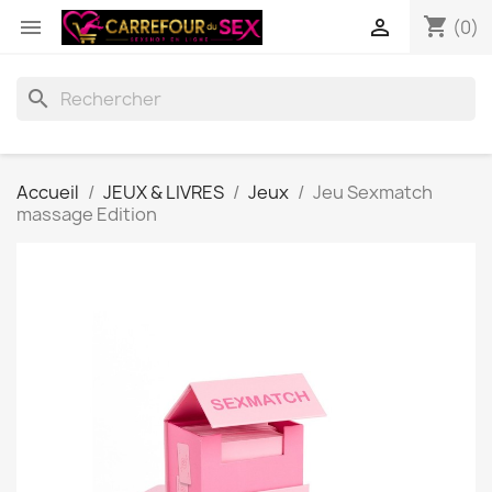
shopping_cart


(0)
search
Accueil
JEUX & LIVRES
Jeux
Jeu Sexmatch
massage Edition