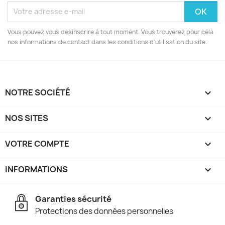
Vous pouvez vous désinscrire à tout moment. Vous trouverez pour cela
nos informations de contact dans les conditions d'utilisation du site.
NOTRE SOCIÉTÉ

NOS SITES

VOTRE COMPTE

INFORMATIONS
keyboard_arrow_down
Garanties sécurité
Protections des données personnelles