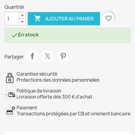
Quantité

favorite_border
AJOUTER AU PANIER
En stock

Partager
Garanties sécurité
Protections des données personnelles
Politique de livraison
Livraison offerte dès 300 € d'achat
Paiement
Transactions protégées par CB et virement bancaire