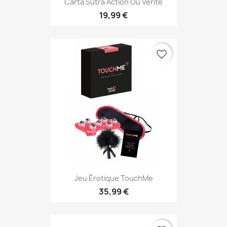
Carta Sutra Action Ou Vérité
19,99 €
favorite_border
Jeu Érotique TouchMe
35,99 €