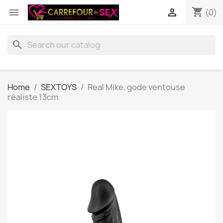
shopping_cart


(0)
search
Home
SEXTOYS
Real Mike, gode ventouse
réaliste 13cm