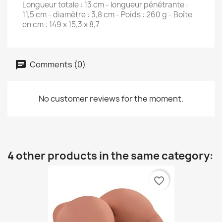
Longueur totale : 13 cm - longueur pénétrante :
11,5 cm - diamètre : 3,8 cm - Poids : 260 g - Boîte
en cm : 149 x 15,3 x 8,7
Comments (0)
No customer reviews for the moment.
4 other products in the same category:
favorite_border