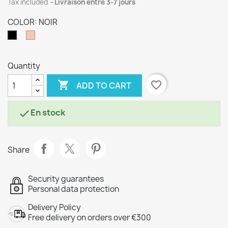
Tax included
Livraison entre 3-7 jours
COLOR: NOIR
CHAIR
NOIR
Quantity

favorite_border
ADD TO CART
En stock

Share
Security guarantees
Personal data protection
Delivery Policy
Free delivery on orders over €300