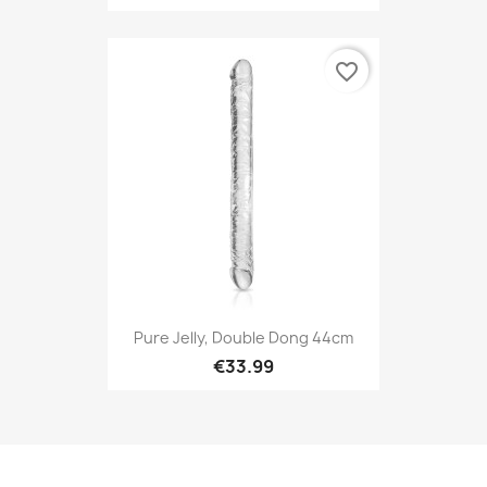
favorite_border
Pure Jelly, Double Dong 44cm
€33.99