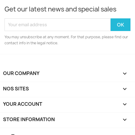
Get our latest news and special sales
You may unsubscribe at any moment. For that purpose, please find our
contact info in the legal notice.
OUR COMPANY

NOS SITES

YOUR ACCOUNT

STORE INFORMATION
keyboard_arrow_down