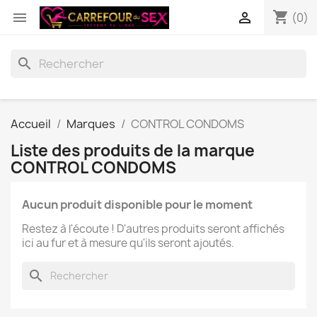
shopping_cart


(0)
search
Accueil
Marques
CONTROL CONDOMS
Liste des produits de la marque
CONTROL CONDOMS
Aucun produit disponible pour le moment
Restez à l'écoute ! D'autres produits seront affichés
ici au fur et à mesure qu'ils seront ajoutés.
search