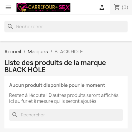
shopping_cart


(0)
search
Accueil
Marques
BLACK HOLE
Liste des produits de la marque
BLACK HOLE
Aucun produit disponible pour le moment
Restez à l'écoute ! D'autres produits seront affichés
ici au fur et à mesure qu'ils seront ajoutés.
search