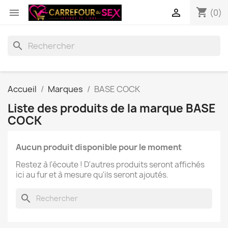
shopping_cart


(0)
search
Accueil
Marques
BASE COCK
Liste des produits de la marque BASE
COCK
Aucun produit disponible pour le moment
Restez à l'écoute ! D'autres produits seront affichés
ici au fur et à mesure qu'ils seront ajoutés.
search