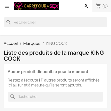
shopping_cart


(0)
search
Accueil
Marques
KING COCK
Liste des produits de la marque KING
COCK
Aucun produit disponible pour le moment
Restez à l'écoute ! D'autres produits seront affichés
ici au fur et à mesure qu'ils seront ajoutés.
search