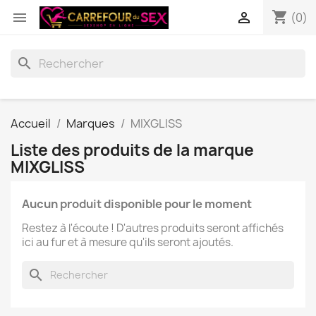
shopping_cart


(0)
search
Accueil
Marques
MIXGLISS
Liste des produits de la marque
MIXGLISS
Aucun produit disponible pour le moment
Restez à l'écoute ! D'autres produits seront affichés
ici au fur et à mesure qu'ils seront ajoutés.
search