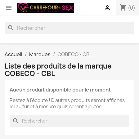
shopping_cart


(0)
search
Accueil
Marques
COBECO - CBL
Liste des produits de la marque
COBECO - CBL
Aucun produit disponible pour le moment
Restez à l'écoute ! D'autres produits seront affichés
ici au fur et à mesure qu'ils seront ajoutés.
search