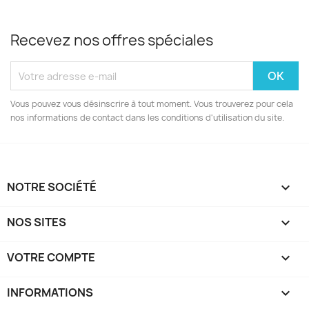
Recevez nos offres spéciales
Vous pouvez vous désinscrire à tout moment. Vous trouverez pour cela
nos informations de contact dans les conditions d'utilisation du site.
NOTRE SOCIÉTÉ

NOS SITES

VOTRE COMPTE

INFORMATIONS
keyboard_arrow_down