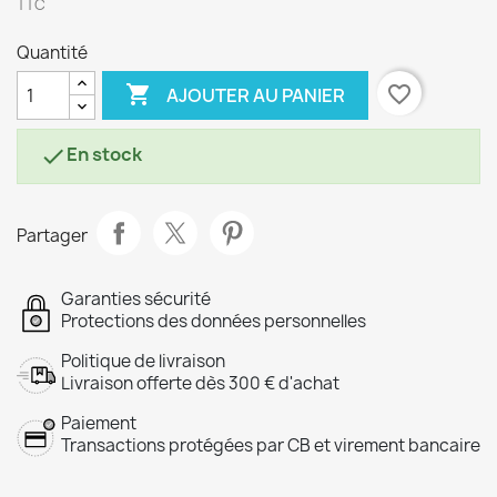
TTC
Quantité

favorite_border
AJOUTER AU PANIER
En stock

Partager
Garanties sécurité
Protections des données personnelles
Politique de livraison
Livraison offerte dès 300 € d'achat
Paiement
Transactions protégées par CB et virement bancaire