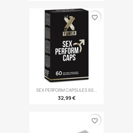
favorite_border
SEX PERFORM CAPSULES 60...
32,99 €
favorite_border