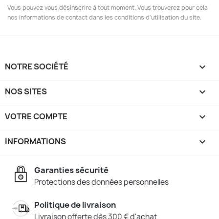
Vous pouvez vous désinscrire à tout moment. Vous trouverez pour cela
nos informations de contact dans les conditions d'utilisation du site.
NOTRE SOCIÉTÉ

NOS SITES

VOTRE COMPTE

INFORMATIONS
keyboard_arrow_down
Garanties sécurité
Protections des données personnelles
Politique de livraison
Livraison offerte dès 300 € d'achat