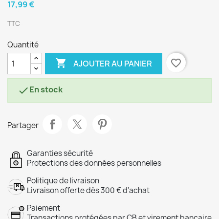
17,99 €
TTC
Quantité

favorite_border
AJOUTER AU PANIER
En stock

Partager
Garanties sécurité
Protections des données personnelles
Politique de livraison
Livraison offerte dès 300 € d'achat
Paiement
Transactions protégées par CB et virement bancaire