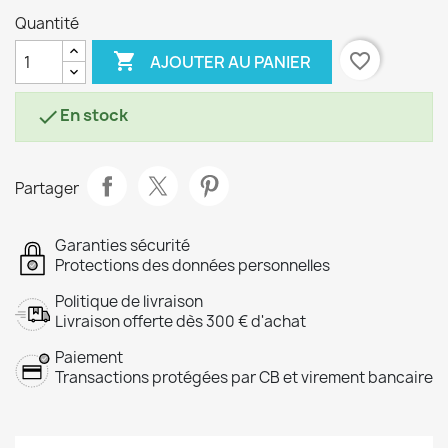
Quantité

favorite_border
AJOUTER AU PANIER
En stock

Partager
Garanties sécurité
Protections des données personnelles
Politique de livraison
Livraison offerte dès 300 € d'achat
Paiement
Transactions protégées par CB et virement bancaire