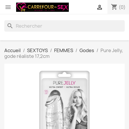
shopping_cart


(0)
search
Accueil
SEXTOYS
FEMMES
Godes
Pure Jelly,
gode réaliste 17,2cm