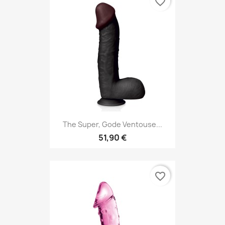
favorite_border
The Super, Gode Ventouse...
51,90 €
favorite_border