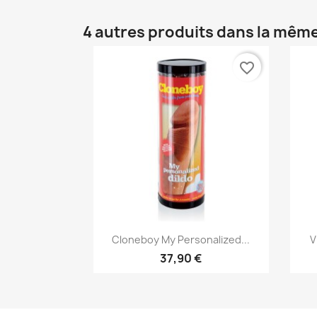
4 autres produits dans la même
favorite_border
Aperçu rapide

Cloneboy My Personalized...
V
37,90 €