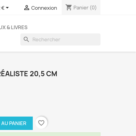
shopping_cart


Panier
(0)
 €
Connexion
UX & LIVRES
search
ÉALISTE 20,5 CM
favorite_border
 AU PANIER