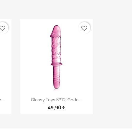
vorite_border
favorite_border
Aperçu rapide

...
Glossy Toys N°12, Gode...
49,90 €