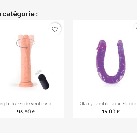
 catégorie :
favorite_border
fa
Aperçu rapide
Aperçu rapide


irgite R7, Gode Ventouse...
Glamy, Double Dong Flexible
93,90 €
15,00 €