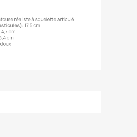
touse réaliste à squelette articulé
sticules)
: 17,5 cm
: 4,7 cm
3,4 cm
a doux