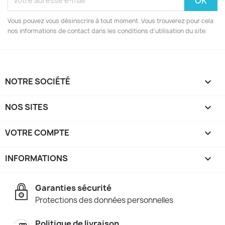
Vous pouvez vous désinscrire à tout moment. Vous trouverez pour cela
nos informations de contact dans les conditions d'utilisation du site.
NOTRE SOCIÉTÉ

NOS SITES

VOTRE COMPTE

INFORMATIONS
keyboard_arrow_down
Garanties sécurité
Protections des données personnelles
Politique de livraison