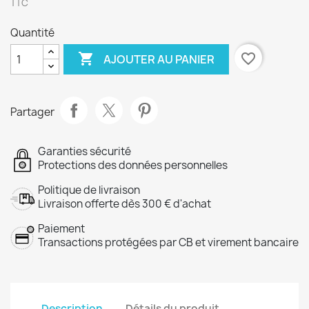
TTC
Quantité

favorite_border
AJOUTER AU PANIER
Partager
Garanties sécurité
Protections des données personnelles
Politique de livraison
Livraison offerte dès 300 € d'achat
Paiement
Transactions protégées par CB et virement bancaire
Description
Détails du produit