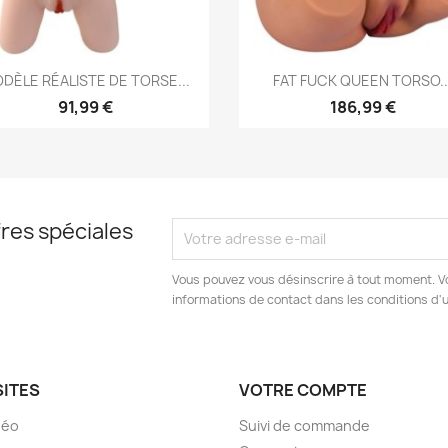
Aperçu rapide
Aperçu rapide


DÈLE RÉALISTE DE TORSE...
FAT FUCK QUEEN TORSO..
91,99 €
186,99 €
res spéciales
Vous pouvez vous désinscrire à tout moment. V
informations de contact dans les conditions d'ut
SITES
VOTRE COMPTE
déo
Suivi de commande