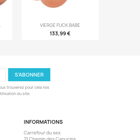
Aperçu rapide

.
VIERGE FUCK BABE
133,99 €
ous trouverez pour cela nos
ilisation du site.
INFORMATIONS
Carrefour du sex
21 Chemin des Capucins