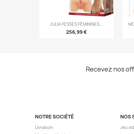
Aperçu rapide

JULIA FESSES FÉMININES...
MO
256,99 €
Recevez nos off
NOTRE SOCIÉTÉ
NOS 
Livraison
Jeu vi