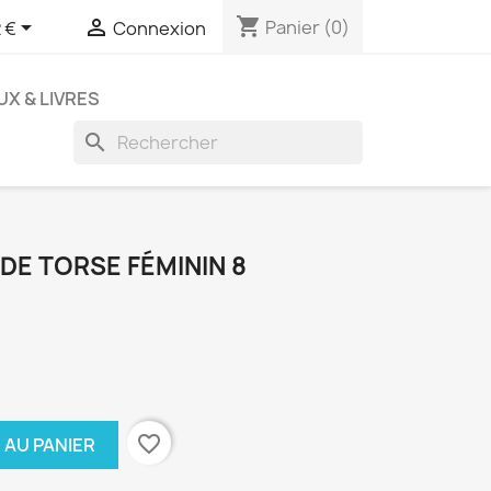
shopping_cart


Panier
(0)
 €
Connexion
UX & LIVRES
search
DE TORSE FÉMININ 8
favorite_border
 AU PANIER