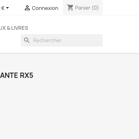
shopping_cart


Panier
(0)
 €
Connexion
UX & LIVRES
search
RANTE RX5