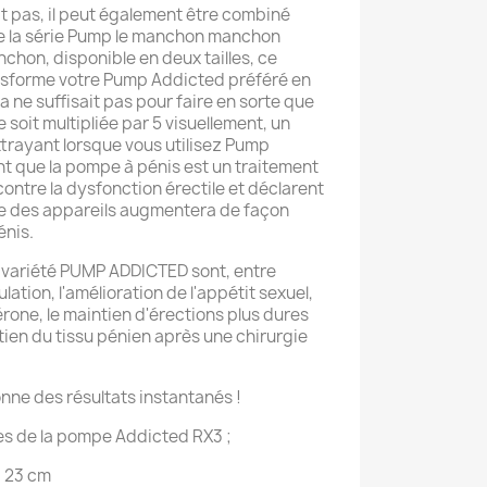
it pas, il peut également être combiné
e la série Pump le manchon manchon
chon, disponible en deux tailles, ce
nsforme votre Pump Addicted préféré en
a ne suffisait pas pour faire en sorte que
de soit multipliée par 5 visuellement, un
ttrayant lorsque vous utilisez Pump
t que la pompe à pénis est un traitement
ontre la dysfonction érectile et déclarent
gée des appareils augmentera de façon
énis.
a variété PUMP ADDICTED sont, entre
ulation, l'amélioration de l'appétit sexuel,
rone, le maintien d'érections plus dures
utien du tissu pénien après une chirurgie
ne des résultats instantanés !
es de la pompe Addicted RX3 ;
; 23 cm