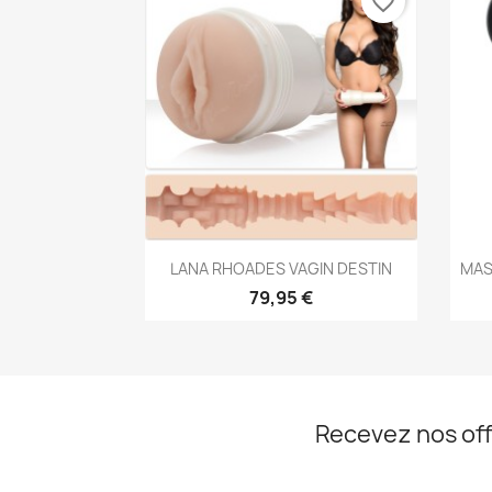
favorite_border
Aperçu rapide

LANA RHOADES VAGIN DESTIN
MAS
79,95 €
Recevez nos off