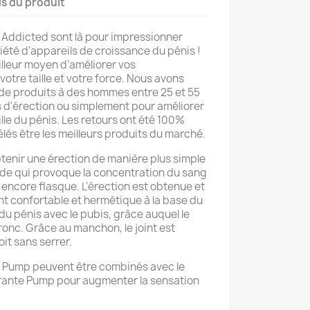
ls du produit
Addicted sont là pour impressionner
iété d’appareils de croissance du pénis !
lleur moyen d’améliorer vos
otre taille et votre force. Nous avons
de produits à des hommes entre 25 et 55
 d'érection ou simplement pour améliorer
ille du pénis. Les retours ont été 100%
vélés être les meilleurs produits du marché.
enir une érection de manière plus simple
ide qui provoque la concentration du sang
t encore flasque. L'érection est obtenue et
nt confortable et hermétique à la base du
 du pénis avec le pubis, grâce auquel le
ronc. Grâce au manchon, le joint est
oit sans serrer.
ts Pump peuvent être combinés avec le
brante Pump pour augmenter la sensation