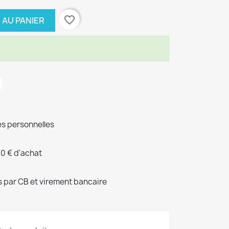
favorite_border
 AU PANIER
s personnelles
00 € d'achat
 par CB et virement bancaire