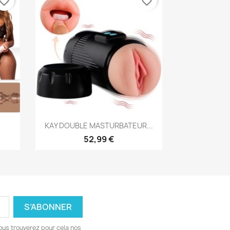
vorite_border
favorite_border
Aperçu rapide

KAY DOUBLE MASTURBATEUR...
52,99 €
ous trouverez pour cela nos