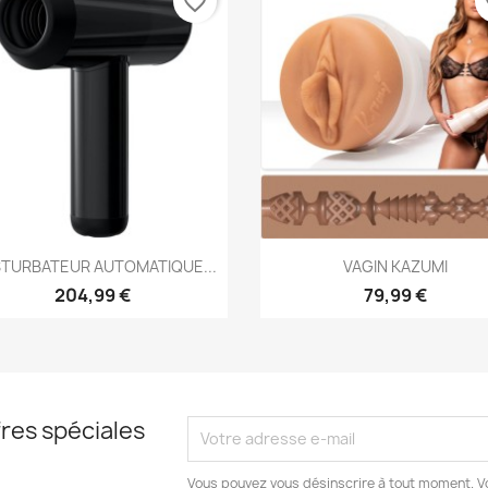
favorite_border
fa
Aperçu rapide
Aperçu rapide


TURBATEUR AUTOMATIQUE...
VAGIN KAZUMI
204,99 €
79,99 €
res spéciales
Vous pouvez vous désinscrire à tout moment. V