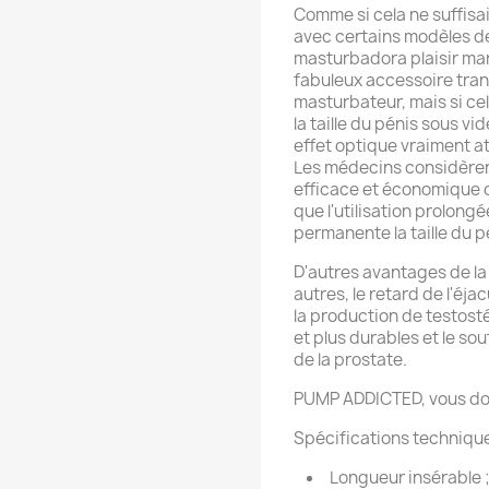
Comme si cela ne suffisa
avec certains modèles d
masturbadora plaisir man
fabuleux accessoire tra
masturbateur, mais si cel
la taille du pénis sous vi
effet optique vraiment a
Les médecins considèren
efficace et économique c
que l'utilisation prolon
permanente la taille du p
D'autres avantages de l
autres, le retard de l'éjac
la production de testosté
et plus durables et le so
de la prostate.
PUMP ADDICTED, vous don
Spécifications techniqu
Longueur insérable 