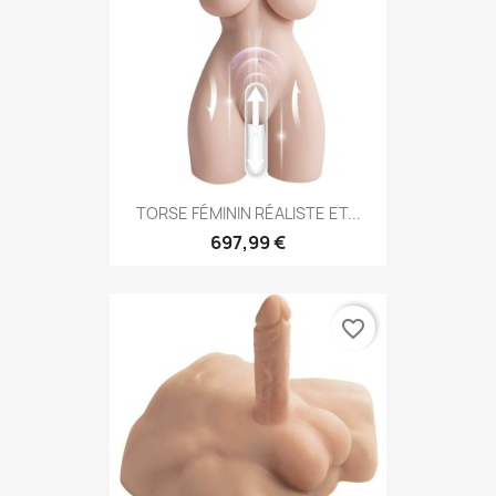
TORSE FÉMININ RÉALISTE ET...
697,99 €
favorite_border