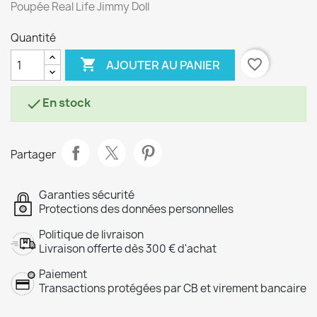
Poupée Real Life Jimmy Doll
Quantité

favorite_border
AJOUTER AU PANIER
En stock

Partager
Garanties sécurité
Protections des données personnelles
Politique de livraison
Livraison offerte dès 300 € d'achat
Paiement
Transactions protégées par CB et virement bancaire