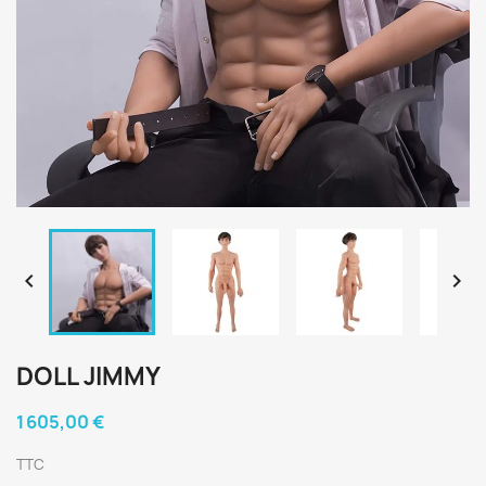


DOLL JIMMY
1 605,00 €
TTC