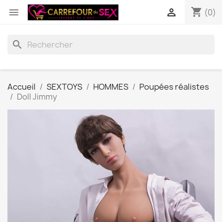
shopping_cart


(0)
search
Accueil
SEXTOYS
HOMMES
Poupées réalistes
Doll Jimmy