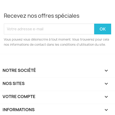
Recevez nos offres spéciales
Vous pouvez vous désinscrire à tout moment. Vous trouverez pour cela
nos informations de contact dans les conditions d'utilisation du site.
NOTRE SOCIÉTÉ

NOS SITES

VOTRE COMPTE

INFORMATIONS
keyboard_arrow_down