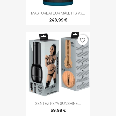
MASTURBATEUR MÂLE F1S V3...
248,99 €
favorite_border
SENTEZ REYA SUNSHINE...
69,99 €