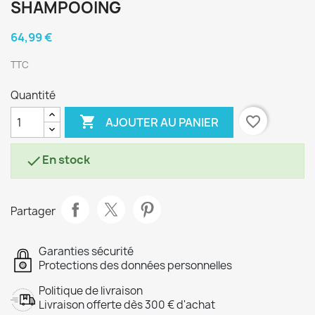
SHAMPOOING
64,99 €
TTC
Quantité

favorite_border
AJOUTER AU PANIER
En stock

Partager
Garanties sécurité
Protections des données personnelles
Politique de livraison
Livraison offerte dès 300 € d'achat