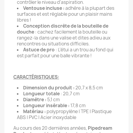
contrôler le niveau d'aspiration.
Ventouse incluse :
adhère à la plupart des
surfaces et est réglable pour un plaisir mains
libres !
Conception discrète de la bouteille de
douche
: cachez facilement la bouteille ou
rangez-la dans une valise et dites adieu aux
rencontres ou situations difficiles.
Astuce de pro
: L'étui a un trou au fond qui
est parfait pour une balle vibrante !
CARACTÉRISTIQUES:
Dimension du produit :
20,7 x 8,5 cm
Longueur totale
: 20,7 cm
Diamètre :
5,1 cm
Longueur insérable :
17,8 cm
Matériau :
polypropylène | TPE | Plastique
ABS | PVC | Acier inoxydable
Au cours des 20 dernières années,
Pipedream