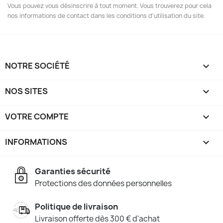
Vous pouvez vous désinscrire à tout moment. Vous trouverez pour cela
nos informations de contact dans les conditions d'utilisation du site.
NOTRE SOCIÉTÉ

NOS SITES

VOTRE COMPTE

INFORMATIONS
keyboard_arrow_down
Garanties sécurité
Protections des données personnelles
Politique de livraison
Livraison offerte dès 300 € d'achat