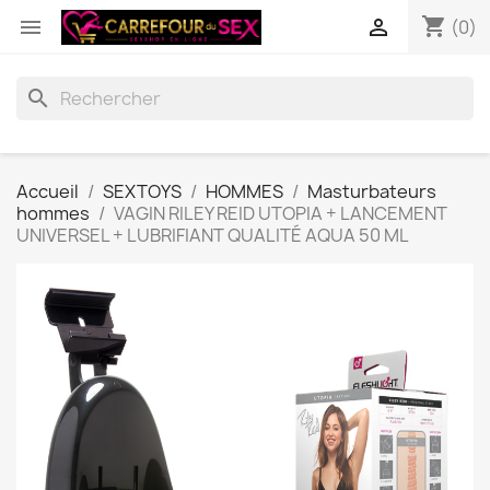
shopping_cart


(0)
search
Accueil
SEXTOYS
HOMMES
Masturbateurs
hommes
VAGIN RILEY REID UTOPIA + LANCEMENT
UNIVERSEL + LUBRIFIANT QUALITÉ AQUA 50 ML