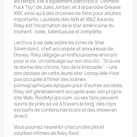
les temps. Elle a également participé à "Ultimate
Fuck Toy", de Jules Jordan, et à la parodie Grease
XXX, ainsi qu'à des dizaines de films pour adultes
importants. Lauréate des AVN et XBIZ Awards,
Riley est l'incarnation de la star américaine du
moment : belle, talentueuse et complète.
Lectrice à vie (elle adore les livres de Shel
Silverstein), chef accomplie et amoureuse de
Disney, Riley dégage un enthousiasme enivrant
pour la vie. Un tatouage sur son dos dit : "Si la vie
te donne des citrons, fais de la limonade." – une
des devises de cette jeune star. Lorsqu'elle n'est
pas occupée à filmer des scènes
pornographiques épiques pour d'autres sociétés,
Riley est généralement occupée avec son propre
site Web, ReidMyLips.com, où ses fans peuvent
suivre de près sa vie à travers le blog, des clips
exclusifs de contenu hardcore et des shows en
direct.
Vous pourrez ressentir chacun des plis et
courbes intimes de Riley Reid.