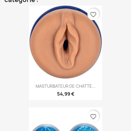
favorite_border
MASTURBATEUR DE CHATTE...
54,99 €
favorite_border