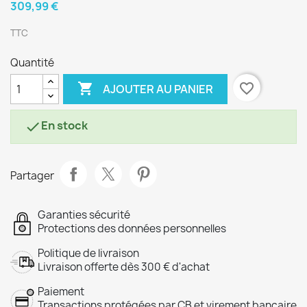
309,99 €
TTC
Quantité

favorite_border
AJOUTER AU PANIER
En stock

Partager
Garanties sécurité
Protections des données personnelles
Politique de livraison
Livraison offerte dès 300 € d'achat
Paiement
Transactions protégées par CB et virement bancaire