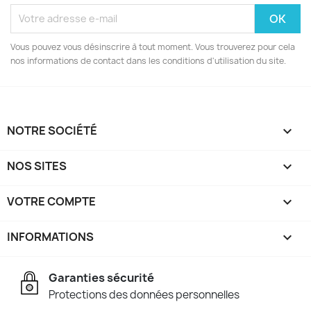
Vous pouvez vous désinscrire à tout moment. Vous trouverez pour cela
nos informations de contact dans les conditions d'utilisation du site.
NOTRE SOCIÉTÉ

NOS SITES

VOTRE COMPTE

INFORMATIONS
keyboard_arrow_down
Garanties sécurité
Protections des données personnelles