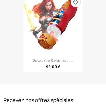
favorite_border
Solara Fire Sorceress –...
99,00 €
Recevez nos offres spéciales