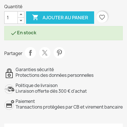
Quantité

favorite_border
AJOUTER AU PANIER
En stock

Partager
Garanties sécurité
Protections des données personnelles
Politique de livraison
Livraison offerte dès 300 € d'achat
Paiement
Transactions protégées par CB et virement bancaire