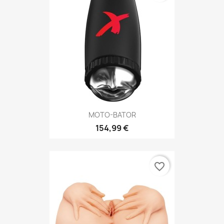
MOTO-BATOR
154,99 €
favorite_border