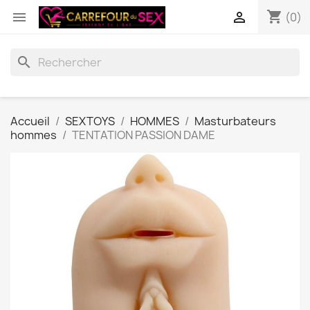
shopping_cart


(0)
search
Accueil
SEXTOYS
HOMMES
Masturbateurs
hommes
TENTATION PASSION DAME