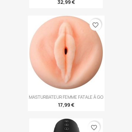
32,99 €
favorite_border
MASTURBATEUR FEMME FATALE À GO
17,99 €
favorite_border