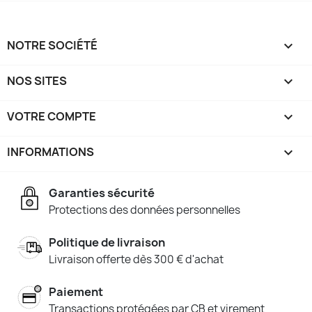
NOTRE SOCIÉTÉ

NOS SITES

VOTRE COMPTE

INFORMATIONS
keyboard_arrow_down
Garanties sécurité
Protections des données personnelles
Politique de livraison
Livraison offerte dès 300 € d'achat
Paiement
Transactions protégées par CB et virement