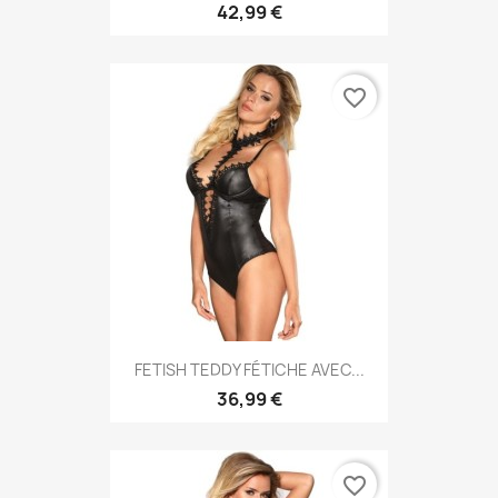
42,99 €
favorite_border
FETISH TEDDY FÉTICHE AVEC...
36,99 €
favorite_border