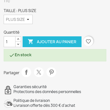
TTC
TAILLE : PLUS SIZE
Quantité

favorite_border
AJOUTER AU PANIER
En stock

Partager
Garanties sécurité
Protections des données personnelles
Politique de livraison
Livraison offerte dès 300 € d'achat