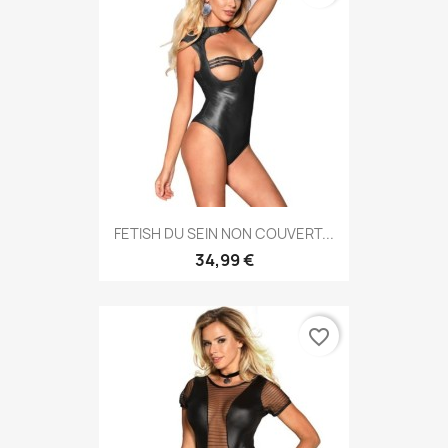
FETISH DU SEIN NON COUVERT...
34,99 €
favorite_border