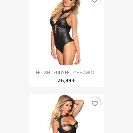
favorite_border
FETISH TEDDY FÉTICHE AVEC...
36,99 €
favorite_border