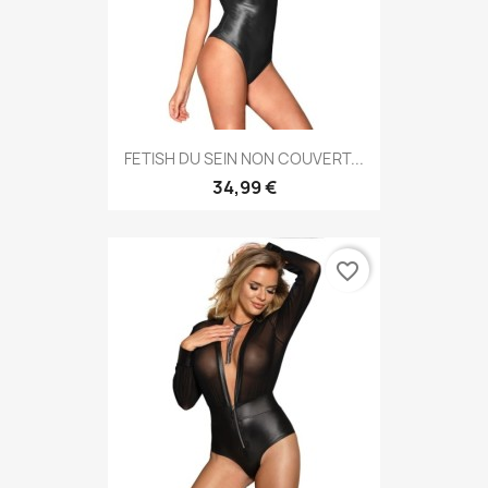
FETISH DU SEIN NON COUVERT...
34,99 €
favorite_border