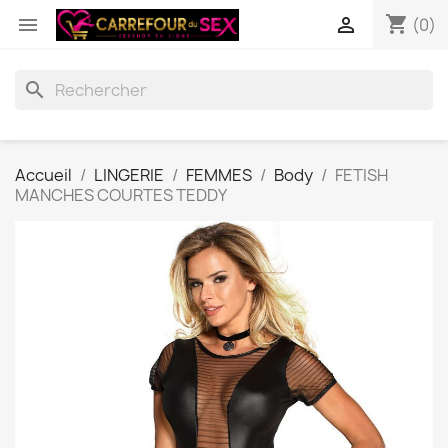
shopping_cart


(0)
search
Accueil
LINGERIE
FEMMES
Body
FETISH
MANCHES COURTES TEDDY