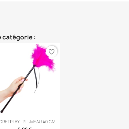
 catégorie :
favorite_border
Aperçu rapide

CRETPLAY - PLUMEAU 40 CM