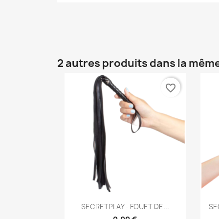
2 autres produits dans la même
favorite_border
Aperçu rapide

SECRETPLAY - FOUET DE...
SE