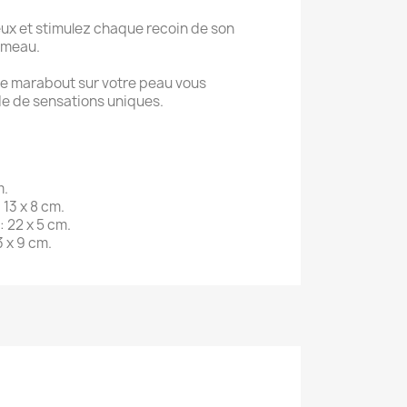
ux et stimulez chaque recoin de son
umeau.
e marabout sur votre peau vous
 de sensations uniques.
m.
13 x 8 cm.
 22 x 5 cm.
 x 9 cm.