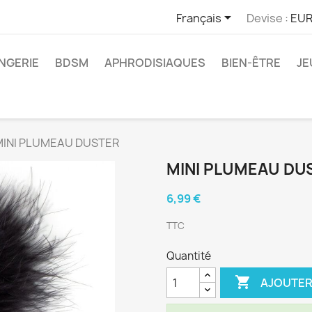

Français
Devise :
EUR
INGERIE
BDSM
APHRODISIAQUES
BIEN-ÊTRE
JE
MINI PLUMEAU DUSTER
MINI PLUMEAU DU
6,99 €
TTC
Quantité

AJOUTER