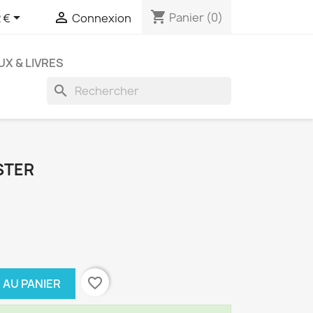
shopping_cart


Panier
(0)
 €
Connexion
UX & LIVRES
search
STER
favorite_border
 AU PANIER