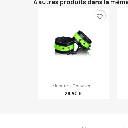
4 autres produits dans la même
favorite_border
Aperçu rapide

Menottes Chevilles...
28,90 €