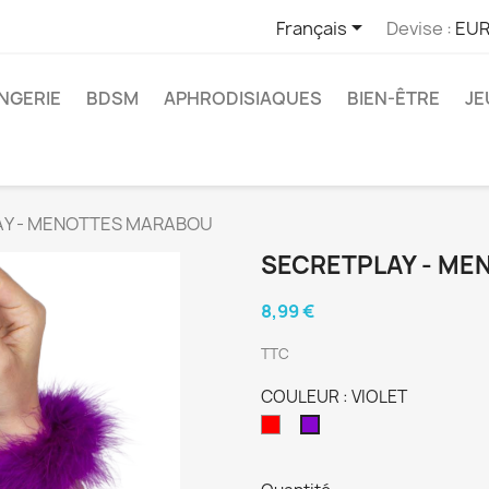

Français
Devise :
EUR
INGERIE
BDSM
APHRODISIAQUES
BIEN-ÊTRE
JE
Y - MENOTTES MARABOU
SECRETPLAY - M
8,99 €
TTC
COULEUR : VIOLET
ROUGE
VIOLET