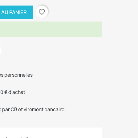
favorite_border
 AU PANIER
s personnelles
00 € d'achat
 par CB et virement bancaire