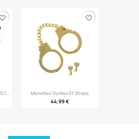
vorite_border
favorite_border
Aperçu rapide

EC...
Menottes Dorées Et Strass
44,99 €