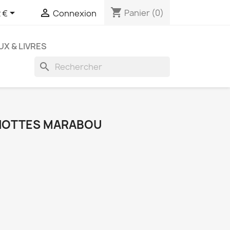
shopping_cart


Panier
(0)
 €
Connexion
UX & LIVRES
search
ENOTTES MARABOU