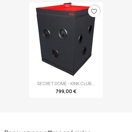
favorite_border
SECRET DOME - KINK CLUB...
799,00 €