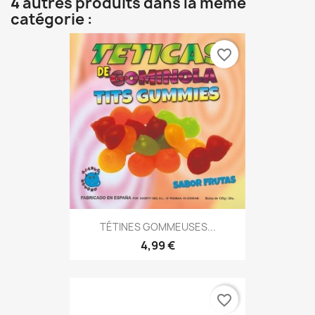
4 autres produits dans la même
catégorie :
favorite_border
TÉTINES GOMMEUSES...
4,99 €
favorite_border