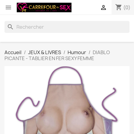
shopping_cart


(0)
search
Accueil
JEUX & LIVRES
Humour
DIABLO
PICANTE - TABLIER EN FER SEXY FEMME