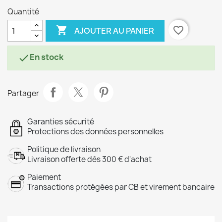
Quantité

favorite_border
AJOUTER AU PANIER
En stock

Partager
Garanties sécurité
Protections des données personnelles
Politique de livraison
Livraison offerte dès 300 € d'achat
Paiement
Transactions protégées par CB et virement bancaire