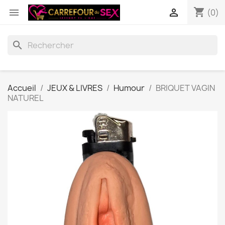
shopping_cart


(0)
search
Accueil
JEUX & LIVRES
Humour
BRIQUET VAGIN
NATUREL