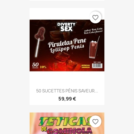
favorite_border
50 SUCETTES PÉNIS SAVEUR...
59,99 €
favorite_border