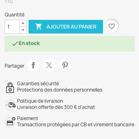
TTC
Quantité

favorite_border
AJOUTER AU PANIER
En stock

Partager
Garanties sécurité
Protections des données personnelles
Politique de livraison
Livraison offerte dès 300 € d'achat
Paiement
Transactions protégées par CB et virement bancaire