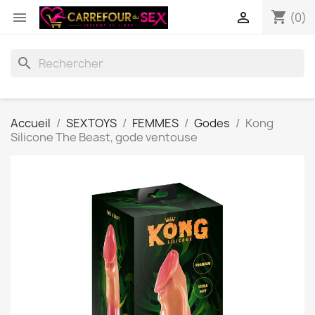
shopping_cart


(0)
search
Accueil
SEXTOYS
FEMMES
Godes
Kong
Silicone The Beast, gode ventouse