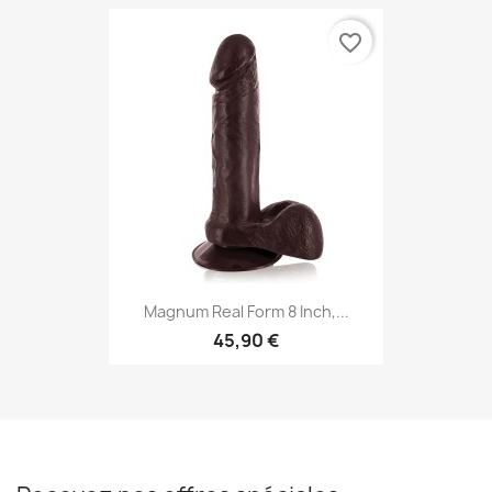
favorite_border
Magnum Real Form 8 Inch,...
45,90 €