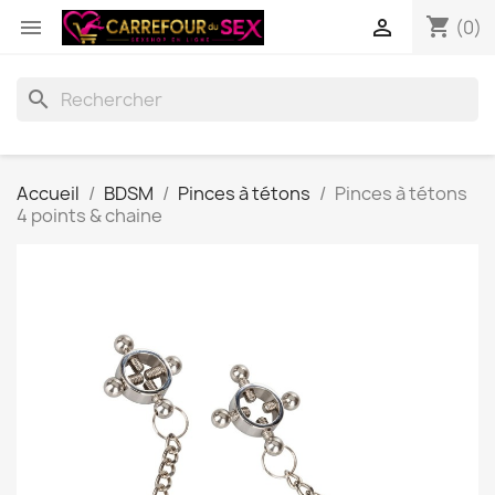
shopping_cart


(0)
search
Accueil
BDSM
Pinces à tétons
Pinces à tétons
4 points & chaine