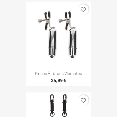
favorite_border
Pinces À Tétons Vibrantes
24,99 €
favorite_border