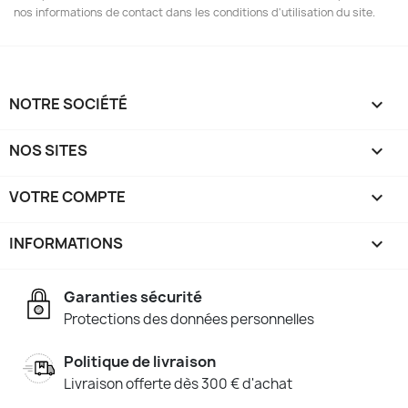
nos informations de contact dans les conditions d'utilisation du site.
NOTRE SOCIÉTÉ

NOS SITES

VOTRE COMPTE

INFORMATIONS
keyboard_arrow_down
Garanties sécurité
Protections des données personnelles
Politique de livraison
Livraison offerte dès 300 € d'achat