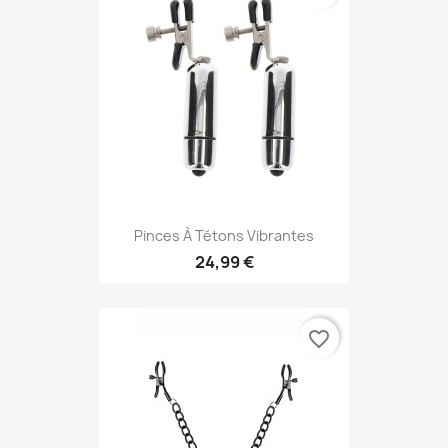
Pinces À Tétons Vibrantes
24,99 €
favorite_border