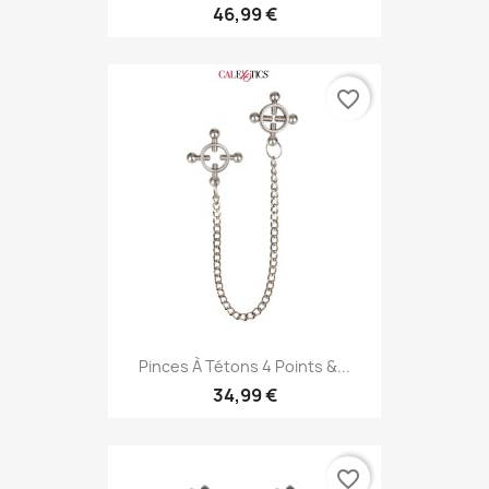
46,99 €
favorite_border
Pinces À Tétons 4 Points &...
34,99 €
favorite_border