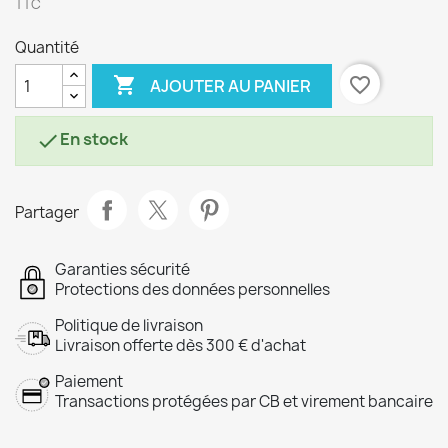
TTC
Quantité

favorite_border
AJOUTER AU PANIER
En stock

Partager
Garanties sécurité
Protections des données personnelles
Politique de livraison
Livraison offerte dès 300 € d'achat
Paiement
Transactions protégées par CB et virement bancaire