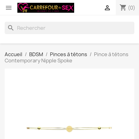
shopping_cart


(0)
search
Accueil
BDSM
Pinces à tétons
Pince à tétons
Contemporary Nipple Spoke