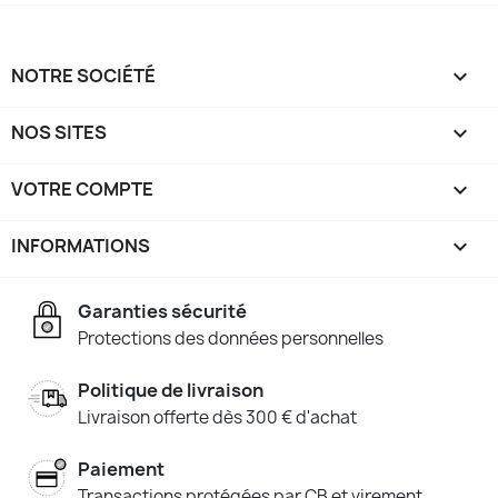
NOTRE SOCIÉTÉ

NOS SITES

VOTRE COMPTE

INFORMATIONS
keyboard_arrow_down
Garanties sécurité
Protections des données personnelles
Politique de livraison
Livraison offerte dès 300 € d'achat
Paiement
Transactions protégées par CB et virement