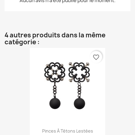
Aucun avis n'a été publié pour le moment.
4 autres produits dans la même
catégorie :
favorite_border
Pinces À Tétons Lestées