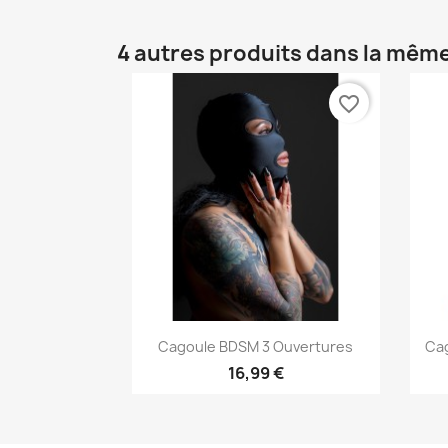
4 autres produits dans la même
favorite_border
Aperçu rapide

Cagoule BDSM 3 Ouvertures
Ca
16,99 €