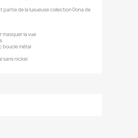
it partie de la luxueuse collection Dona de
r masquer la vue
s
c boucle métal
al sans nickel