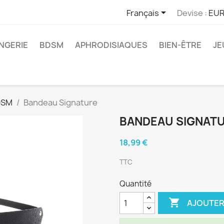

Français
Devise :
EUR
INGERIE
BDSM
APHRODISIAQUES
BIEN-ÊTRE
JE
DSM
Bandeau Signature
BANDEAU SIGNAT
18,99 €
TTC
Quantité

AJOUTER