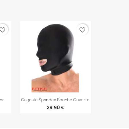
vorite_border
favorite_border
Aperçu rapide

es
Cagoule Spandex Bouche Ouverte
29,90 €