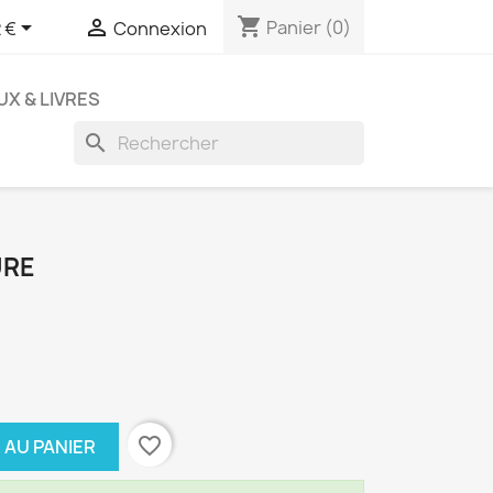
shopping_cart


Panier
(0)
 €
Connexion
UX & LIVRES
search
URE
favorite_border
 AU PANIER