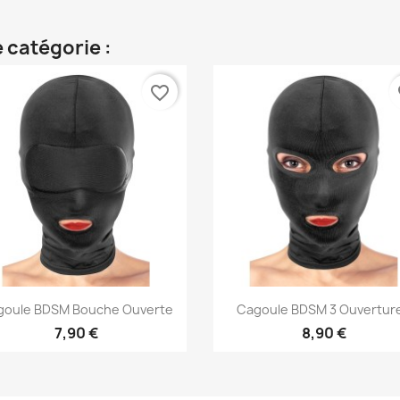
 catégorie :
favorite_border
fa
Aperçu rapide
Aperçu rapide


goule BDSM Bouche Ouverte
Cagoule BDSM 3 Ouvertur
7,90 €
8,90 €