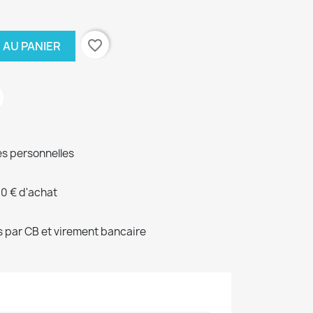
favorite_border
 AU PANIER
s personnelles
00 € d'achat
 par CB et virement bancaire