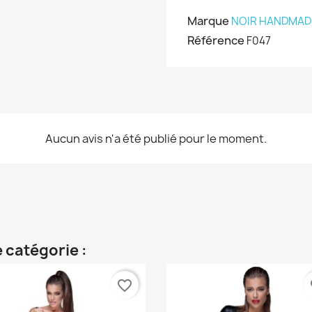
Marque
NOIR HANDMAD
Référence
F047
Aucun avis n'a été publié pour le moment.
 catégorie :
favorite_border
fa