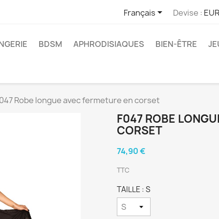

Français
Devise :
EUR
INGERIE
BDSM
APHRODISIAQUES
BIEN-ÊTRE
JE
047 Robe longue avec fermeture en corset
F047 ROBE LONGU
CORSET
74,90 €
TTC
TAILLE : S