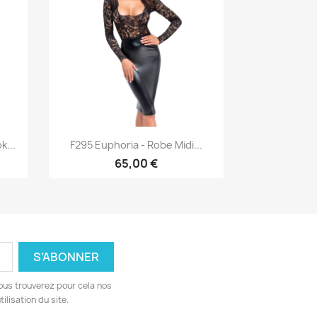
Aperçu rapide

k...
F295 Euphoria - Robe Midi...
65,00 €
ous trouverez pour cela nos
ilisation du site.