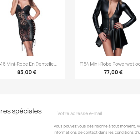
Aperçu rapide
Aperçu rapide


146 Mini-Robe En Dentelle...
F154 Mini-Robe Powerwetloo
83,00 €
77,00 €
res spéciales
Vous pouvez vous désinscrire à tout moment. V
informations de contact dans les conditions d'ut