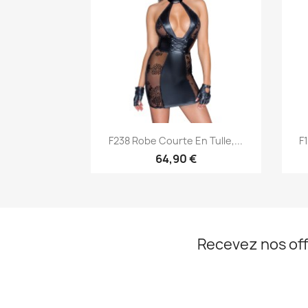
Aperçu rapide

F238 Robe Courte En Tulle,...
F
64,90 €
Recevez nos off