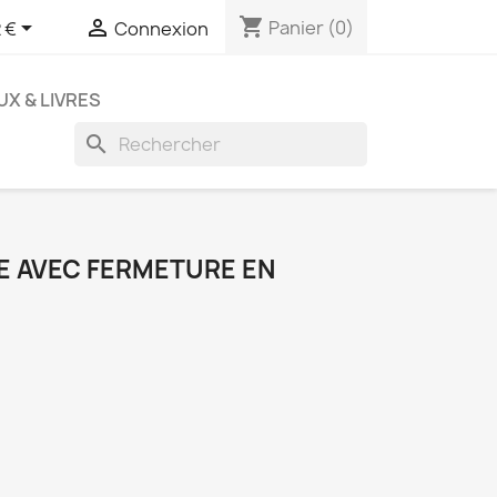
shopping_cart


Panier
(0)
 €
Connexion
UX & LIVRES
search
E AVEC FERMETURE EN