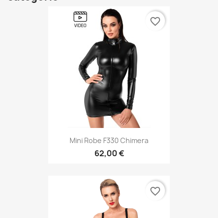
favorite_border
Mini Robe F330 Chimera
62,00 €
favorite_border