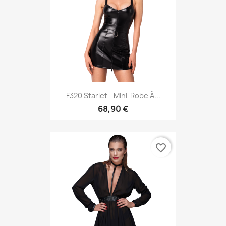
F320 Starlet - Mini-Robe À...
68,90 €
favorite_border