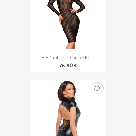
F182 Robe Classique En...
75,90 €
favorite_border