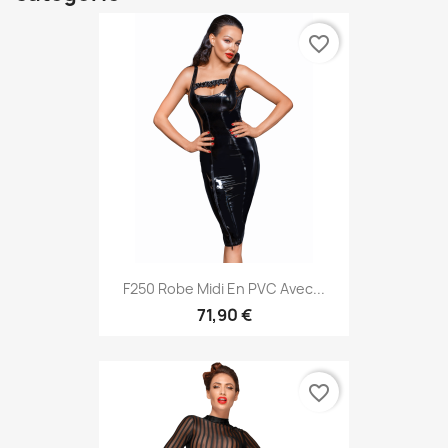
favorite_border
F250 Robe Midi En PVC Avec...
71,90 €
favorite_border