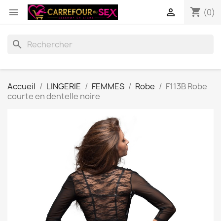
shopping_cart


(0)
search
Accueil
LINGERIE
FEMMES
Robe
F113B Robe
courte en dentelle noire