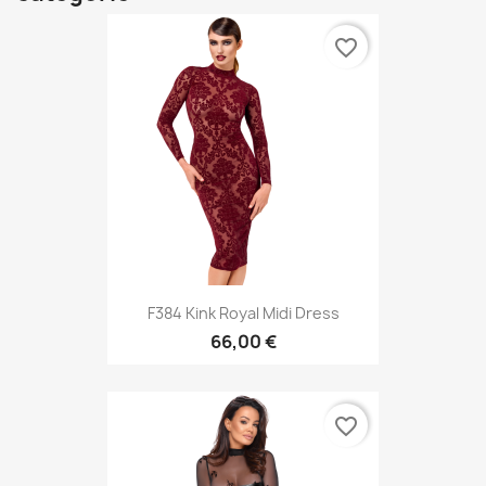
favorite_border
F384 Kink Royal Midi Dress
66,00 €
favorite_border