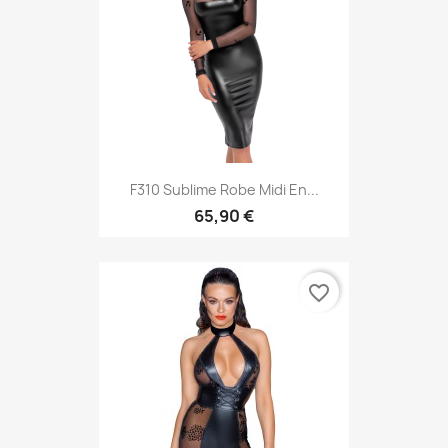
F310 Sublime Robe Midi En...
65,90 €
favorite_border