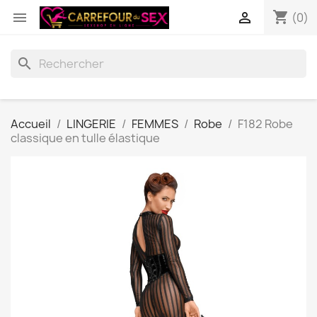
shopping_cart


(0)
search
Accueil
LINGERIE
FEMMES
Robe
F182 Robe
classique en tulle élastique