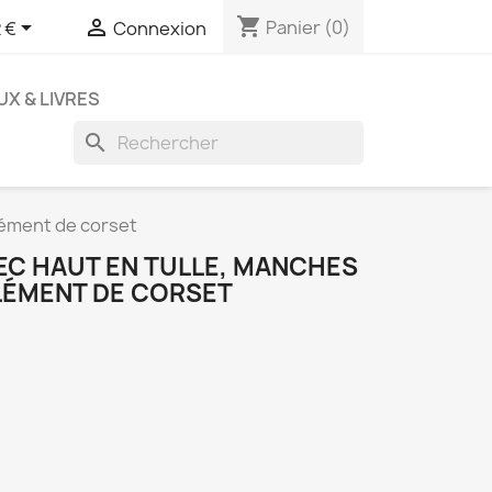
shopping_cart


Panier
(0)
 €
Connexion
UX & LIVRES
search
lément de corset
EC HAUT EN TULLE, MANCHES
LÉMENT DE CORSET