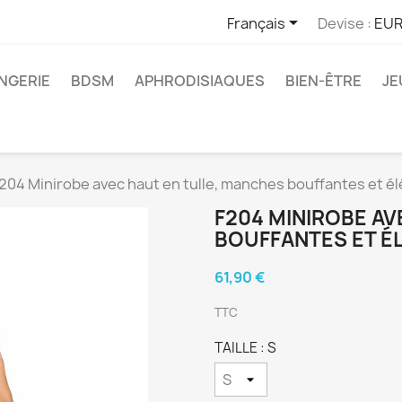

Français
Devise :
EUR
INGERIE
BDSM
APHRODISIAQUES
BIEN-ÊTRE
JE
204 Minirobe avec haut en tulle, manches bouffantes et é
F204 MINIROBE AV
BOUFFANTES ET É
61,90 €
TTC
TAILLE : S