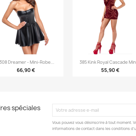
Aperçu rapide
Aperçu rapide


308 Dreamer - Mini-Robe...
385 Kink Royal Cascade Mini
66,90 €
55,90 €
res spéciales
Vous pouvez vous désinscrire à tout moment. V
informations de contact dans les conditions d'ut