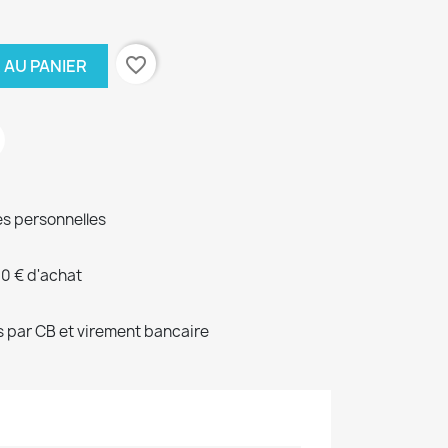
favorite_border
 AU PANIER
s personnelles
00 € d'achat
 par CB et virement bancaire