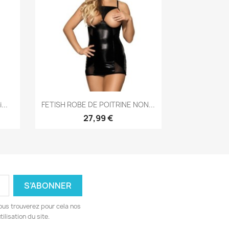
Aperçu rapide

...
FETISH ROBE DE POITRINE NON...
27,99 €
ous trouverez pour cela nos
ilisation du site.