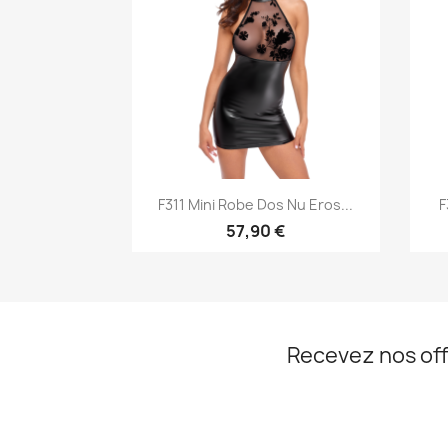
Aperçu rapide

F311 Mini Robe Dos Nu Eros...
F
57,90 €
Recevez nos off