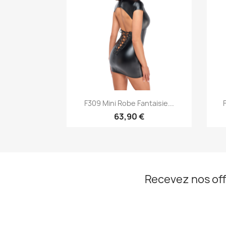
Aperçu rapide

F309 Mini Robe Fantaisie...
63,90 €
Recevez nos off