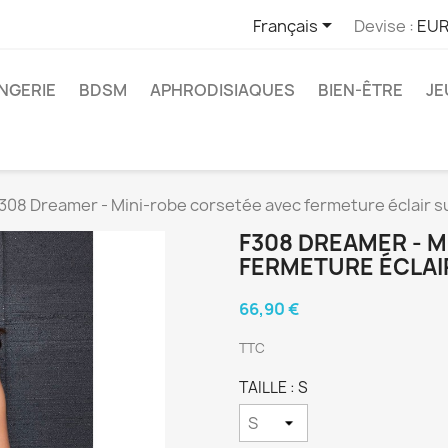

Français
Devise :
EUR
INGERIE
BDSM
APHRODISIAQUES
BIEN-ÊTRE
JE
308 Dreamer - Mini-robe corsetée avec fermeture éclair su
F308 DREAMER - 
FERMETURE ÉCLAI
66,90 €
TTC
TAILLE : S