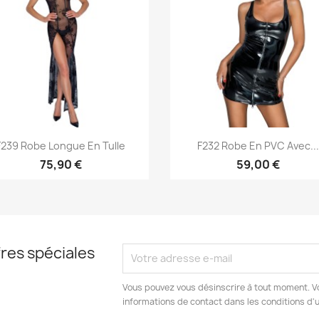
Aperçu rapide
Aperçu rapide


F239 Robe Longue En Tulle
F232 Robe En PVC Avec..
75,90 €
59,00 €
res spéciales
Vous pouvez vous désinscrire à tout moment. V
informations de contact dans les conditions d'ut