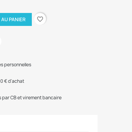
favorite_border
 AU PANIER
s personnelles
00 € d'achat
 par CB et virement bancaire