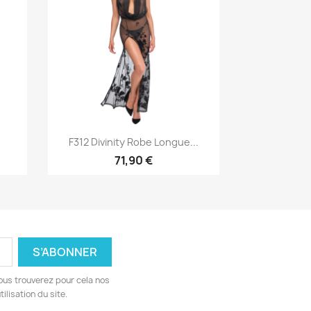
Aperçu rapide

.
F312 Divinity Robe Longue...
71,90 €
ous trouverez pour cela nos
ilisation du site.