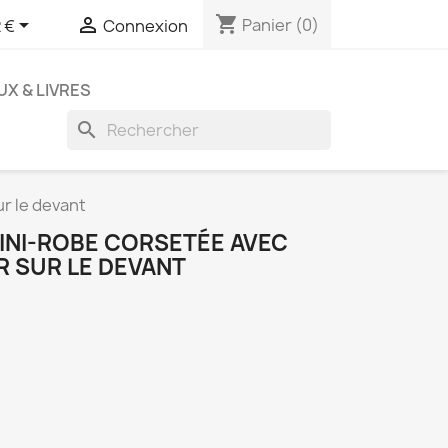
shopping_cart


Panier
(0)
 €
Connexion
UX & LIVRES
search
r le devant
MINI-ROBE CORSETÉE AVEC
R SUR LE DEVANT