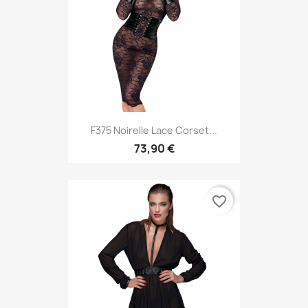
F375 Noirelle Lace Corset...
73,90 €
favorite_border