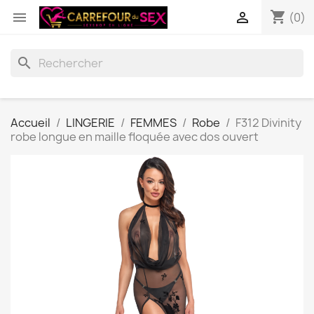
shopping_cart


(0)
search
Accueil
LINGERIE
FEMMES
Robe
F312 Divinity
robe longue en maille floquée avec dos ouvert