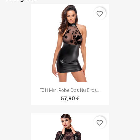
favorite_border
F311 Mini Robe Dos Nu Eros...
57,90 €
favorite_border