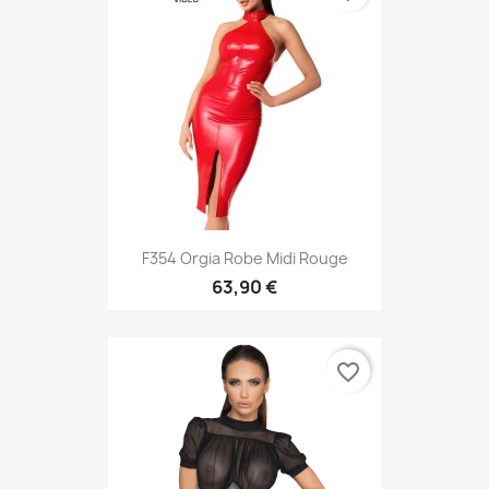
F354 Orgia Robe Midi Rouge
63,90 €
favorite_border