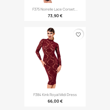
F375 Noirelle Lace Corset...
73,90 €
favorite_border
F384 Kink Royal Midi Dress
66,00 €