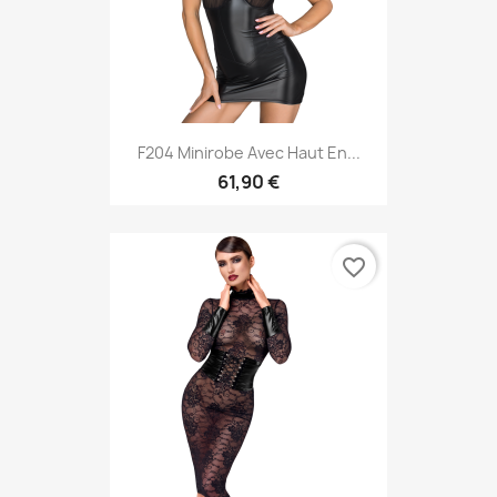
F204 Minirobe Avec Haut En...
61,90 €
favorite_border