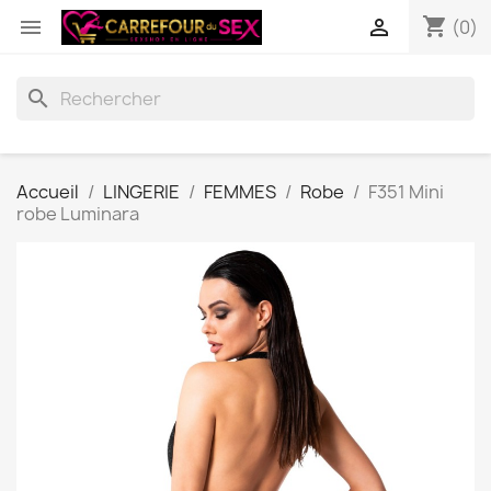
shopping_cart


(0)
search
Accueil
LINGERIE
FEMMES
Robe
F351 Mini
robe Luminara